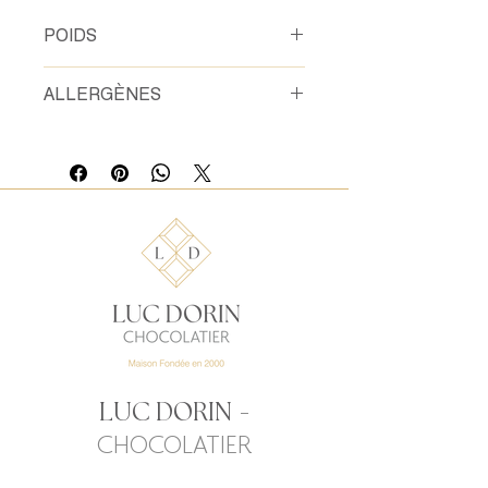
POIDS
80 gr
ALLERGÈNES
Grué Fève de Cacao, Lait, Soja, Noix
de Pécan
-
LUC DORIN
CHOCOLATIER