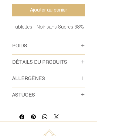
Ajouter au panier
Tablettes - Noir sans Sucres 68%
POIDS
80 gr
DÉTAILS DU PRODUITS
Fèves de Cacao, Sucre, Beurre de
ALLERGÈNES
Cacao
ASTUCES
100% plaisir et 100% fait maison !