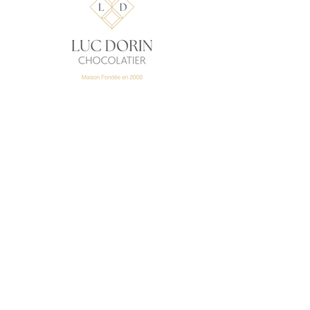
-
LUC DORIN
CHOCOLATIER
10, rue Jenny Lépreux
33000 Bordeaux Saint
Augustin
+33 5 56 69 89
91
149, rue Pasteur
33000 Bordeaux Caudéran
+33 5 57 22 12