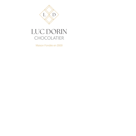
-
LUC DORIN
CHOCOLATIER
10, rue Jenny Lépreux
33000 Bordeaux Saint
Augustin
+33 5 56 69 89
91
149, rue Pasteur
33000 Bordeaux Caudéran