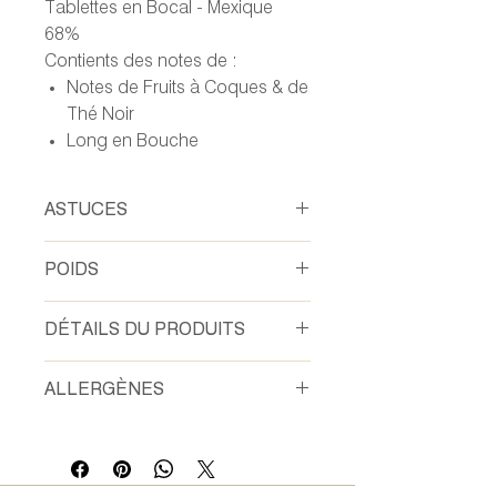
Tablettes en Bocal - Mexique
68%
Contients des notes de :
Notes de Fruits à Coques & de
Thé Noir
Long en Bouche
ASTUCES
LE CHOCOLAT 100% MAISON et 0%
POIDS
DÉCHETS
J’achète mon pot de chocolat
150 gr
accompagné de sa fève d’origine.
DÉTAILS DU PRODUITS
Je déguste mon chocolat.
Je donne une autre vie à mon pot en
Fèves de Cacao, Sucre, Beurre de
ALLERGÈNES
le ramenant en boutique.
Cacao
Grué Fèves de Cacao