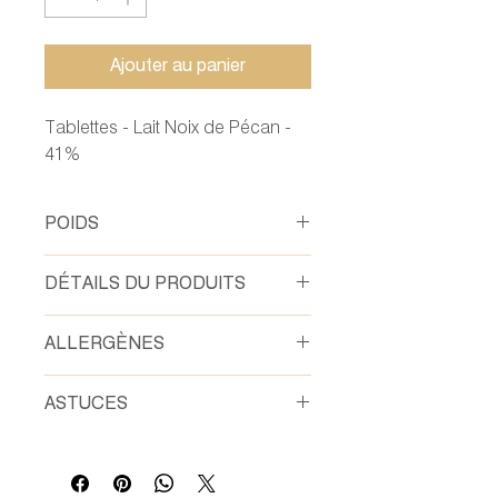
Ajouter au panier
Tablettes - Lait Noix de Pécan -
41%
POIDS
80 gr
DÉTAILS DU PRODUITS
Fèves de Cacao, Sucre, Beurre de
ALLERGÈNES
Cacao
ASTUCES
100% plaisir et 100% fait maison !