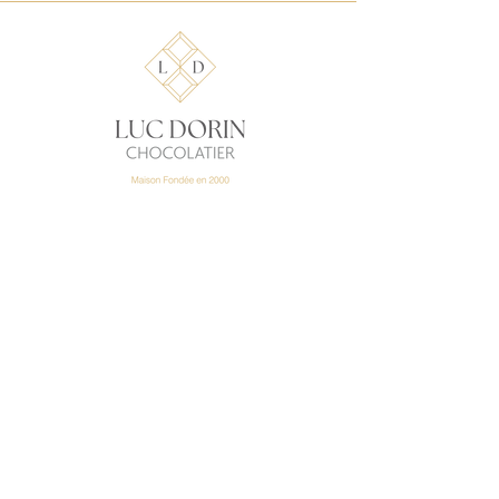
-
LUC DORIN
CHOCOLATIER
10, rue Jenny Lépreux
33000 Bordeaux Saint
Augustin
+33 5 56 69 89
91
149, rue Pasteur
33000 Bordeaux Caudéran