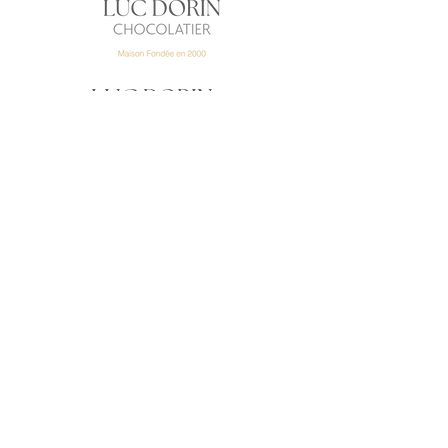
-
LUC DORIN
CHOCOLATIER
10, rue Jenny Lépreux
33000 Bordeaux Saint
Augustin
+33 5 56 69 89
91
149, rue Pasteur
33000 Bordeaux Caudéran
+33 5 57 22 12
76