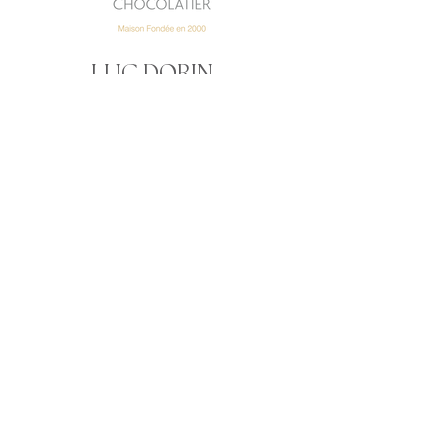
-
LUC DORIN
CHOCOLATIER
10, rue Jenny Lépreux
33000 Bordeaux Saint
Augustin
+33 5 56 69 89
91
149, rue Pasteur
33000 Bordeaux Caudéran
+33 5 57 22 12
76
Mar. - Sam.
9h30 - 12h30 / 15h -